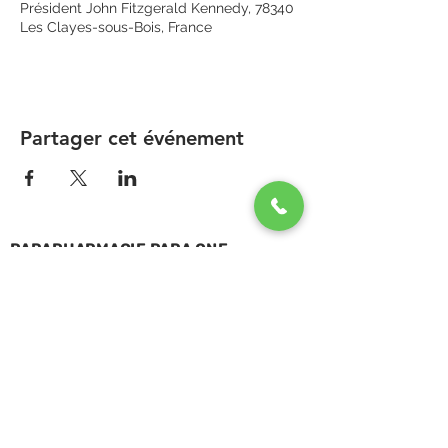
Président John Fitzgerald Kennedy, 78340
Les Clayes-sous-Bois, France
Partager cet événement
PARAPHARMACIE PARA ONE
Zone Commerciale Plaisir-Les Clayes
Centre ONE NATION PARIS OUTLET
1er étage
1 rue du Président Kennedy
78 340 Les Clayes-sous-Bois
France