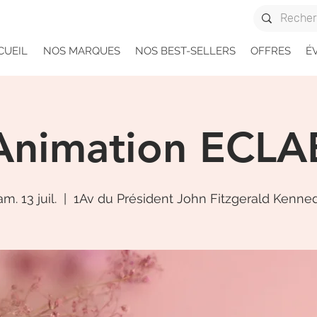
CUEIL
NOS MARQUES
NOS BEST-SELLERS
OFFRES
É
Animation ECLA
am. 13 juil.
  |  
1Av du Président John Fitzgerald Kenne