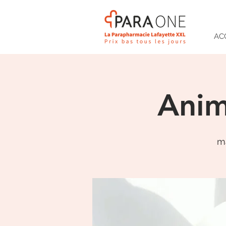
AC
Ani
ma