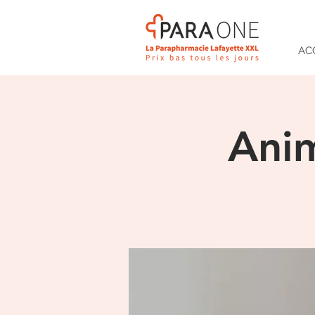
AC
Anim